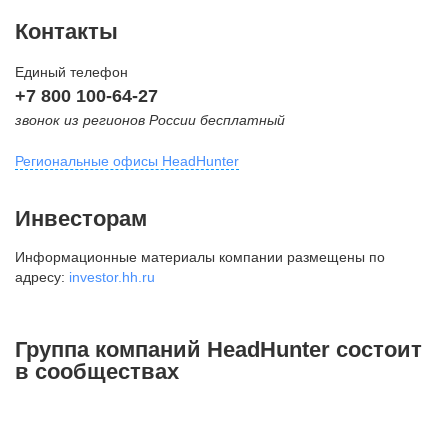
Контакты
Единый телефон
+7 800 100-64-27
звонок из регионов России бесплатный
Региональные офисы HeadHunter
Москва
Инвесторам
внутригородская территория
Информационные материалы компании размещены по
Муниципальный округ Тверской,
адресу:
investor.hh.ru
2-я Брестская ул., д. 48,
помещение 25
+7 495 974-64-27
Группа компаний HeadHunter состоит
+7 495 980-64-27
в сообществах
+7 495 134-92-24
press@hh.ru