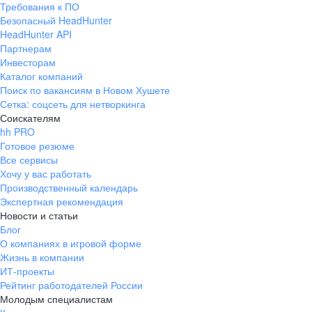
Требования к ПО
pr@ural.hh.ru
Безопасный HeadHunter
HeadHunter API
Краснодар
Партнерам
Инвесторам
ул. Янковского, д. 169, 7 этаж,
Каталог компаний
706 каб.
Поиск по вакансиям в Новом Хушете
+7 861 205-55-57
Сетка: соцсеть для нетворкинга
pr@krd.hh.ru
Соискателям
hh PRO
Готовое резюме
Владивосток
Все сервисы
пер. Ланинский д. 4, офис 3.4
Хочу у вас работать
Производственный календарь
+7 423 202-33-28
Экспертная рекомендация
pr@dv.hh.ru
Новости и статьи
Блог
Новосибирск
О компаниях в игровой форме
Жизнь в компании
ул. Большевистская, д. 35,
ИТ-проекты
помещение 21
Рейтинг работодателей России
+7 383 207-94-64
Молодым специалистам