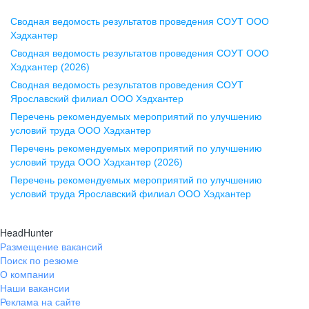
Сводная ведомость результатов проведения СОУТ ООО
Воронеж
Хэдхантер
Сводная ведомость результатов проведения СОУТ ООО
ул. Комиссаржевской, д. 10,
Хэдхантер (2026)
офис 1212
Сводная ведомость результатов проведения СОУТ
+7 473 280-05-05
Ярославский филиал ООО Хэдхантер
pr@vrn.hh.ru
Перечень рекомендуемых мероприятий по улучшению
условий труда ООО Хэдхантер
Казань
Перечень рекомендуемых мероприятий по улучшению
ул. Спартаковская, д. 2А, этаж 3,
условий труда ООО Хэдхантер (2026)
помещение 15
Перечень рекомендуемых мероприятий по улучшению
условий труда Ярославский филиал ООО Хэдхантер
+7 843 212-12-50
pr@kzn.hh.ru
HeadHunter
Размещение вакансий
Екатеринбург
Поиск по резюме
ул. Боевых Дружин, стр. 20,
О компании
5 этаж, офис 505, 521
Наши вакансии
Реклама на сайте
+7 343 226-79-99