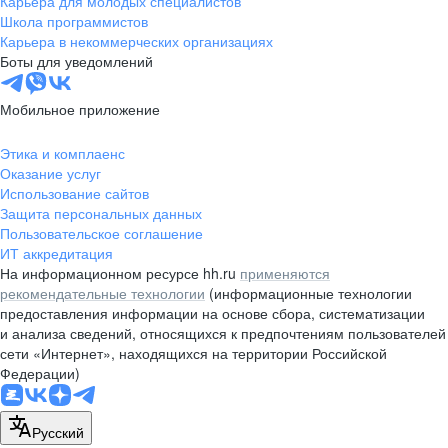
Карьера для молодых специалистов
pr@nsk.hh.ru
Школа программистов
Карьера в некоммерческих организациях
Минск
Боты для уведомлений
пр-т Дзержинского, д. 57,
10 этаж, помещение 45-1
Мобильное приложение
+375 (17)
336-03-02
Этика и комплаенс
pr@rabota.by
Оказание услуг
Использование сайтов
Алматы
Защита персональных данных
Пользовательское соглашение
пр. Абая, д. 151, БЦ Алатау,
ИТ аккредитация
12 этаж, офис 1209
На информационном ресурсе hh.ru
применяются
+7 727 232-13-13
рекомендательные технологии
(информационные технологии
pr@headhunter.com.kz
предоставления информации на основе сбора, систематизации
и анализа сведений, относящихся к предпочтениям пользователей
сети «Интернет», находящихся на территории Российской
Федерации)
Русский