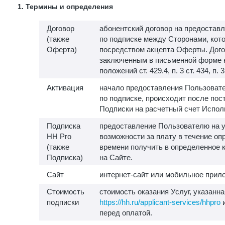
1. Термины и определения
Договор
абонентский договор на предоставл
(также
по подписке между Сторонами, кот
Оферта)
посредством акцепта Оферты. Дого
заключенным в письменной форме 
положений ст. 429.4, п. 3 ст. 434, п. 
Активация
начало предоставления Пользовате
по подписке, происходит после пос
Подписки на расчетный счет Испол
Подписка
предоставление Пользователю на у
HH Pro
возможности за плату в течение о
(также
времени получить в определенное 
Подписка)
на Сайте.
Сайт
интернет-сайт или мобильное прило
Стоимость
стоимость оказания Услуг, указанна
подписки
https://hh.ru/applicant-services/hhpro
и
перед оплатой.