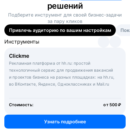
решений
Подберите инструмент для своей
бизнес-задачи
за пару кликов
Привлечь аудиторию по вашим настройкам
Пок
Инструменты
Инструменты
Инструменты
Виртуальный рекрутер
Clickme
Вакансия дня
Массовый подбор под ключ. Решите, сколько
Рекламная платформа от hh.ru: простой
Рекламный формат для вакансий на главной странице
кандидатов и когда вам нужно, и за дело возьмутся
технологичный сервис для продвижения вакансий
hh.ru. Увеличивает количество откликов
маркетологи, рекрутеры и проектные менеджеры
и проектов бизнеса на разных площадках: на hh.ru,
hh.ru с целым набором digital-инструментов
во ВКонтакте, Яндексе, Одноклассниках и Mail.ru
Стоимость:
от 200 000 ₽
Узнать подробнее
Стоимость:
от 500 ₽
Узнать подробнее
Узнать подробнее