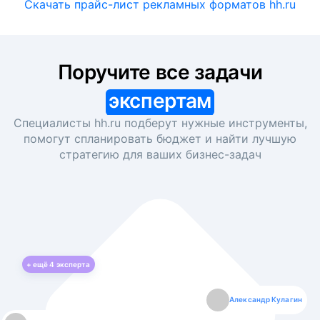
Скачать прайс-лист рекламных форматов hh.ru
Поручите все задачи
экспертам
Специалисты hh.ru подберут нужные инструменты,
помогут спланировать бюджет и найти лучшую
стратегию для ваших
бизнес-задач
+ ещё
4
эксперта
Екатерина Лазаренко
Александр Кулагин
Даниил Макаров
Борис Кашко
Юлия Изоитко