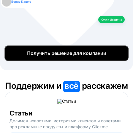
Борис Кашко
Юлия Изоитко
Александр Кулагин
Даниил Макаров
Екатерина Лазаренко
Юлия Изоитко
Получить решение для компании
Поддержим и
всё
расскажем
Статьи
Делимся новостями, историями клиентов и советами
про рекламные продукты и платформу Clickme