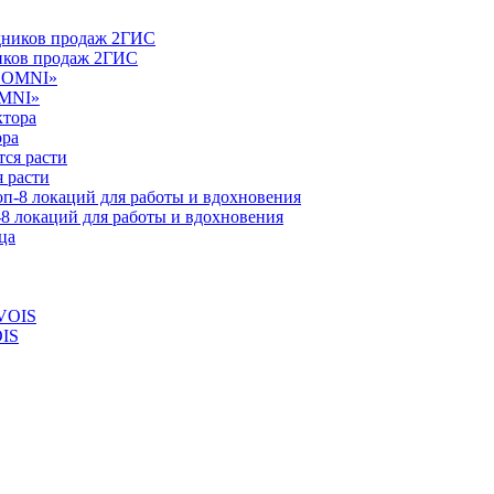
ников продаж 2ГИС
OMNI»
ора
 расти
-8 локаций для работы и вдохновения
OIS