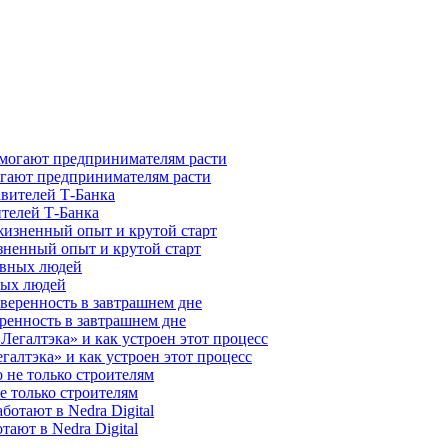
гают предпринимателям расти
ителей Т-Банка
зненный опыт и крутой старт
ных людей
ренность в завтрашнем дне
галтэка» и как устроен этот процесс
е только строителям
ают в Nedra Digital