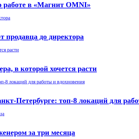
 о работе в «Магнит OMNI»
т продавца до директора
а, в которой хочется расти
нкт-Петербурге: топ-8 локаций для раб
енером за три месяца