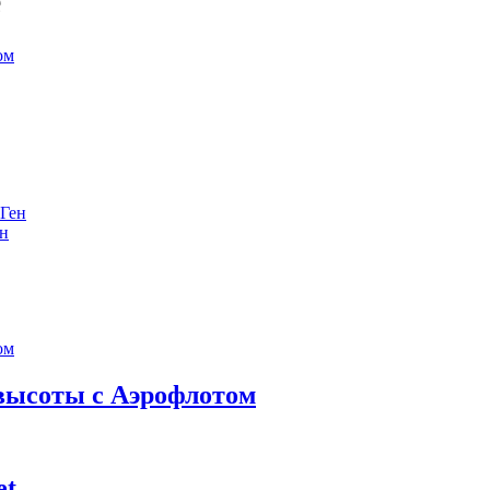
е
ен
 высоты с Аэрофлотом
et