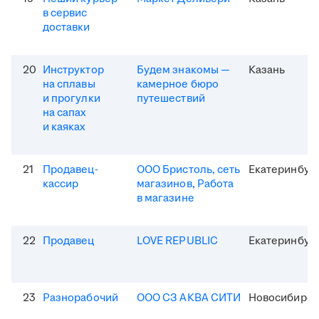
в сервис
доставки
20
Инструктор
Будем знакомы —
Казань
на сплавы
камерное бюро
и прогулки
путешествий
на сапах
и каяках
21
Продавец-
ООО Бристоль, сеть
Екатеринбур
кассир
магазинов, Работа
в магазине
22
Продавец
LOVE REPUBLIC
Екатеринбур
23
Разнорабочий
ООО СЗ АКВА СИТИ
Новосибирск