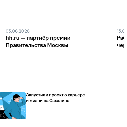
03.06.2026
15.0
hh.ru — партнёр премии
Раб
Правительства Москвы
чер
Запустили проект о карьере
и жизни на Сахалине