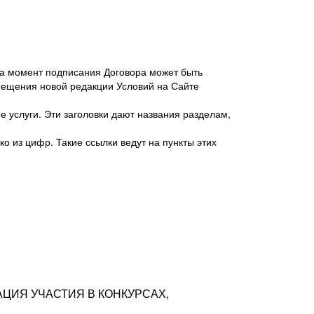
 на момент подписания Договора может быть
мещения новой редакции Условий на Сайте
 услуги. Эти заголовки дают названия разделам,
о из цифр. Такие ссылки ведут на пункты этих
антер», ИНН 7718620740, адрес: 125047,
одская территория Муниципальный округ
я улица, дом 48, помещ. 25
ых резюме с предложениями Соискателей
АЦИЯ УЧАСТИЯ В КОНКУРСАХ,
тра контактной информации Соискателя
тор сайтов: hh.ru, talantix.ru и других
 из Типов регистраций.
луг