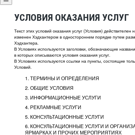
УСЛОВИЯ ОКАЗАНИЯ УСЛУГ
Текст этих условий оказания услуг (Условия) действителен
изменен Хэдхантером в одностороннем порядке путем раз
Хэдхантера.
В Условиях используются заголовки, обозначающие название
в которых описываются условия оказания услуг.
В Условиях используются ссылки на пункты, состоящие тольк
Условий.
1. ТЕРМИНЫ И ОПРЕДЕЛЕНИЯ
2. ОБЩИЕ УСЛОВИЯ
3. ИНФОРМАЦИОННЫЕ УСЛУГИ
1.1. Хэдхантер, или
Хэдхантер, ООО «Хэдх
4. РЕКЛАМНЫЕ УСЛУГИ
HeadHunter, или
г. Москва, внутригор
2.1. Типы и статусы регистрации
5. КОНСУЛЬТАЦИОННЫЕ УСЛУГИ
Исполнитель
Тверской,
2-я
Брестска
Типы регистрации
3.1. Предоставление доступа к базе данн
2.2. Активация услуг
6. КОНСУЛЬТАЦИОННЫЕ УСЛУГИ И ОРГАНИЗ
о трудоустройстве с возможностью просмо
Описание и активация
ЯРМАРКАХ И ПРОЧИХ МЕРОПРИЯТИЯХ
Хэдхантер — администра
2.1.1. Заказчику может быть присвоен один
4.0. Общие условия оказания рекламных ус