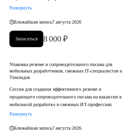
• Составить резюме и сопроводительное письма,
Развернуть
подготовиться к собеседованию и разобрать тестовые
задания
Ближайшая запись
7 августа 2026
• Отрепетировать собеседования в условиях максимально
8 000
₽
близких к реальным
Записаться
• Изучить основные инструменты или углубить знания в
мобильной работке под iOS
• Разобраться с разными подходами к разработке
Упаковка резюме и сопроводительного письма для
(монолиты, микросервисы, многомодульность)
мобильных разработчиков, смежных IT-специалистов и
• Разобраться, какие архитектурные подходы существуют и
Тимлидов
как их применять
Сессия для создания эффективного резюме и
продающего сопроводительного письма на вакансии в
Кому могу помочь:
мобильной разработке и смежных ИТ-профессиях
• Juinior и Middle мобильным разработчикам (iOS, Android)
• Любым IT-специалистам, кто хочет перейти на
Развернуть
руководящую должность
Ближайшая запись
7 августа 2026
• IT-лидам, кто недавно стал руководителем, и Project-