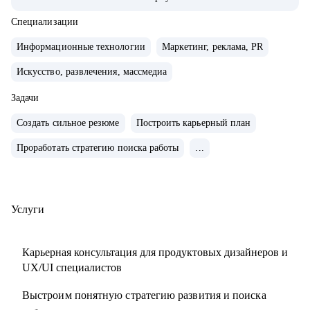
миллионами пользователей
• Знаю, как пройти путь от курсов до оффера — сама его
Специализации
прошла и провела через него других
Информационные технологии
Маркетинг, реклама, PR
• Помогаю выстроить карьерную траекторию — в IT, после
Искусство, развлечения, массмедиа
смены профессии, перерыва или выгорания
Задачи
С чем помогу:
Создать сильное резюме
Построить карьерный план
• Прокачать резюме, портфолио, профиль на hh
• Подготовиться к собеседованию: от уверенной
Проработать стратегию поиска работы
...
самопрезентации до разборов кейсов
• Оттренировать whiteboard-сессию — по структуре,
логике, таймингу
Услуги
• Разобраться, с чего начать карьеру: куда идти, как
откликаться, где искать опору
Карьерная консультация для продуктовых дизайнеров и
• Поддержать в переходе: из смежной профессии, после
UX/UI специалистов
фриланса, выгорания или декрета
Выстроим понятную стратегию развития и поиска
Кому могу помочь: