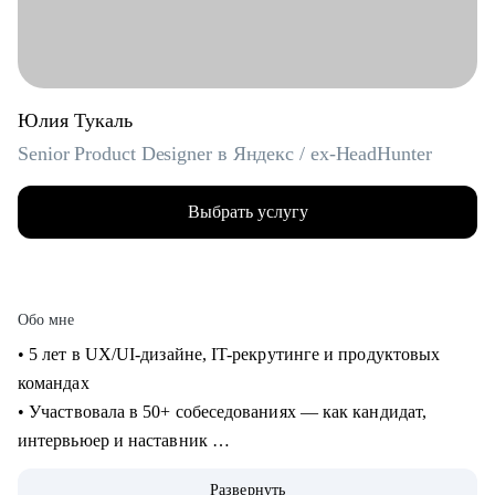
Юлия Тукаль
Senior Product Designer в Яндекс / ex-HeadHunter
Выбрать услугу
Обо мне
• 5 лет в UX/UI-дизайне, IT-рекрутинге и продуктовых
командах
• Участвовала в 50+ собеседованиях — как кандидат,
интервьюер и наставник
• Работала над B2C- и B2B-сервисами в экосистемах с
Развернуть