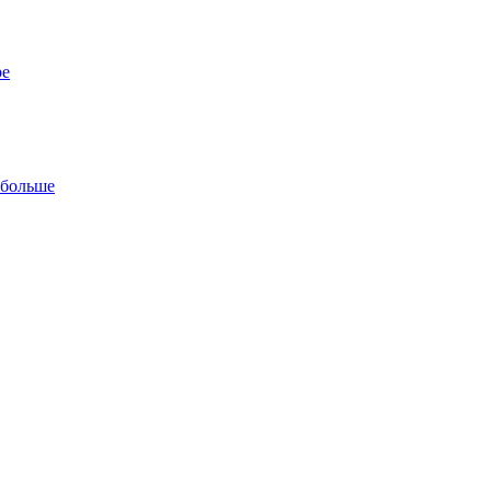
ре
 больше