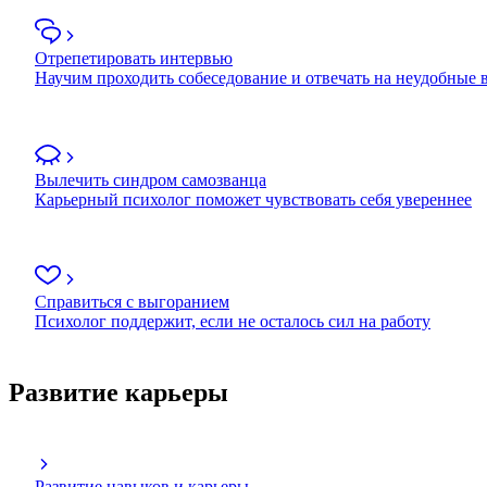
Отрепетировать интервью
Научим проходить собеседование и отвечать на неудобные
Вылечить синдром самозванца
Карьерный психолог поможет чувствовать себя увереннее
Справиться с выгоранием
Психолог поддержит, если не осталось сил на работу
Развитие карьеры
Развитие навыков и карьеры