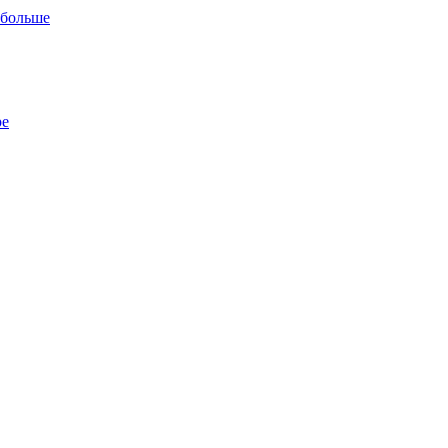
 больше
ре